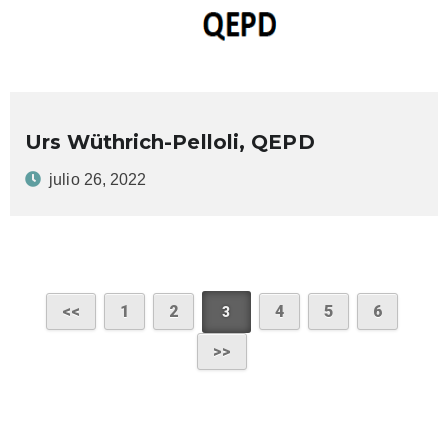
Urs Wüthrich-Pelloli, QEPD
julio 26, 2022
1
2
4
5
6
3