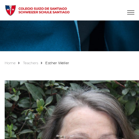
Home
Teachers
Esther Weller